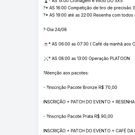
♟️* AS 15:00 Cronagem e inicio DO 5X5.
?* AS 16:00 Competição de tiro de precisão 
?* AS 19:00 até as 22:00 Resenha com todos o
?-Dia 24/08
☕️* AS 06:00 as 07:30 ( Café da manhã aos 
⚔️* AS 08:00 as 13:00 Operação PLATOON
?Atenção aos pacotes:
- ?Inscrição Pacote Bronze R$ 70,00
INSCRIÇÃO + PATCH DO EVENTO + RESENHA
- ?Inscrição Pacote Prata R$ 90,00
INSCRIÇÃO + PATCH DO EVENTO + CAFÉ DA 